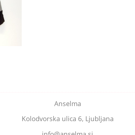
Anselma
Kolodvorska ulica 6, Ljubljana
info@anselma.si