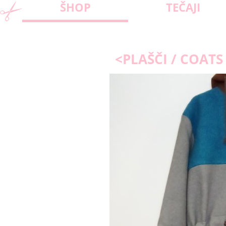
ŠHOP
TEČAJI
<PLAŠČI / COATS