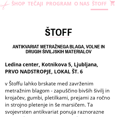
ŠHOP
TEČAJI
PROGRAM
O NAS
ŠTOFF
shopping_cart
ŠTOFF
ANTIKVARIAT METRAŽNEGA BLAGA, VOLNE IN
DRUGIH ŠIVILJSKIH MATERIALOV
Ledina center, Kotnikova 5, Ljubljana,
PRVO NADSTROPJE, LOKAL ŠT. 6
v Štoffu lahko brskate med zavrženim
metražnim blagom - zapuščino bivših šivilj in
krojačev, gumbi, pletilkami, prejami za ročno
in strojno pletenje in še marsičem. Ta
svojevrsten antikvariat ponuja raznorazne