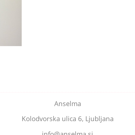
Anselma
Kolodvorska ulica 6, Ljubljana
info@anselma.si