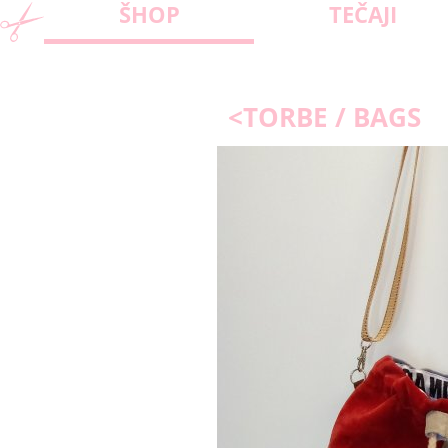
ŠHOP
TEČAJI
<TORBE / BAGS