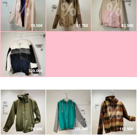
%
%
%
73.50€
93.75€
82.50€
320.00€
%
78.00€
125.00€
112.50€